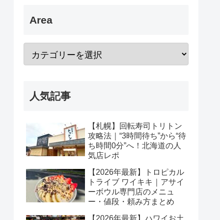
Area
人気記事
【札幌】回転寿司トリトン
攻略法｜“3時間待ち”から“待
ち時間0分”へ！北海道の人
気店レポ
【2026年最新】トロピカル
トライブ ワイキキ｜アサイ
ーボウル専門店のメニュ
ー・値段・頼み方まとめ
【2026年最新】ハワイお土