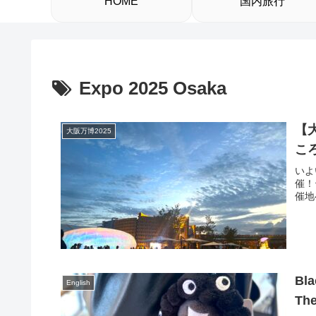
HOME
国内旅行
Expo 2025 Osaka
【
大阪万博2025
こ
いよ
催！
催地
Bla
English
The