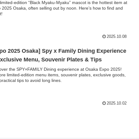
limited-edition “Black Myaku-Myaku” mascot is the hottest item at
 2025 Osaka, often selling out by noon. Here’s how to find and
t!
2025.10.08
po 2025 Osaka] Spy x Family Dining Experience
clusive Menu, Souvenir Plates & Tips
over the SPY×FAMILY Dining experience at Osaka Expo 2025!
ore limited-edition menu items, souvenir plates, exclusive goods,
ractical tips to avoid long lines.
2025.10.02