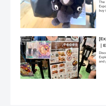
The 
Expo
buy i
[Ex
English
｜Ex
Disc
Expl
and p