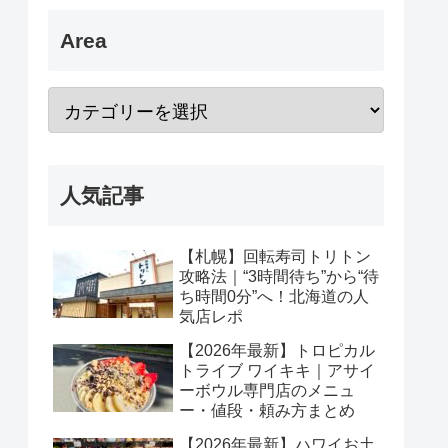
Area
人気記事
【札幌】回転寿司トリトン
攻略法｜“3時間待ち”から“待
ち時間0分”へ！北海道の人
気店レポ
【2026年最新】トロピカル
トライブ ワイキキ｜アサイ
ーボウル専門店のメニュ
ー・値段・頼み方まとめ
【2026年最新】ハワイお土