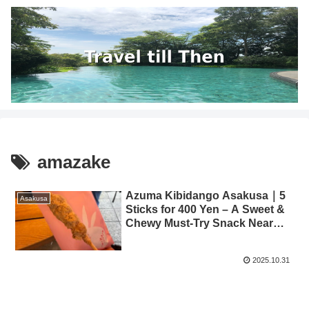
amazake
Azuma Kibidango Asakusa｜5
Asakusa
Sticks for 400 Yen – A Sweet &
Chewy Must-Try Snack Near
Senso-ji Temple
2025.10.31