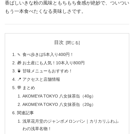
香ばしいきな粉の風味ともちもち食感が絶妙で、ついつい
もう一本食べたくなる美味しさです。
目次
🍡 食べ歩きは5本入り400円！
🎁 お土産にも人気！10本入り800円
🍵 甘味メニューもおすすめ！
📍 アクセスと店舗情報
💬 まとめ
AKOMEYA TOKYO 八女抹茶缶（40g）
AKOMEYA TOKYO 八女抹茶缶（20g）
関連記事
浅草花月堂のジャンボメロンパン｜カリカリふわふ
わの浅草名物！