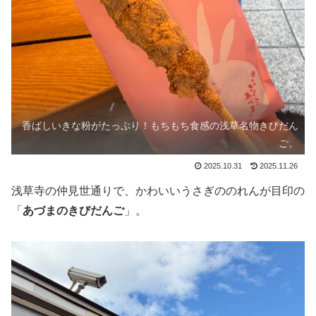
香ばしいきな粉がたっぷり！もちもち食感の浅草名物きびだん
ご。
2025.10.31
2025.11.26
浅草寺の仲見世通りで、かわいいうさぎののれんが目印の
「
あづまのきびだんご
」。