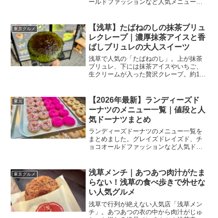
ールドファッションなど人気メニューの
カロリーをまとめました。※アメリカ公
式サイト参考の目安カロリーです。
【浅草】たばねのしの抹茶ブリュ
東京グルメ
レクレープ｜濃厚抹茶アイスと香
ばしブリュレの大人スイーツ
浅草で人気の「たばねのし」。上が抹茶
ブリュレ、下には抹茶アイスやいちご、
生クリームが入った贅沢クレープ。約15
分待ちの人気店で、カード決済も可能で
す。
【2026年最新】ランディーズド
東京
ーナツのメニュー一覧｜値段と人
気ドーナツまとめ
ランディーズドーナツのメニュー一覧を
まとめました。グレイズドレイズド、チ
ョコオールドファッションなど人気ドー
ナツの価格や種類を紹介します。
浅草メンチ｜あつあつ肉汁がたま
東京グルメ
らない！浅草の食べ歩きで外せな
い人気グルメ
浅草で行列が絶えない人気店「浅草メン
チ」。あつあつの衣の中から肉汁がじゅ