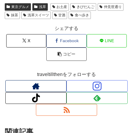
東京グルメ
浅草
お土産
きびだんご
仲見世通り
抹茶
浅草スイーツ
甘酒
食べ歩き
シェアする
X
Facebook
LINE
コピー
traveltillthenをフォローする
関連記事