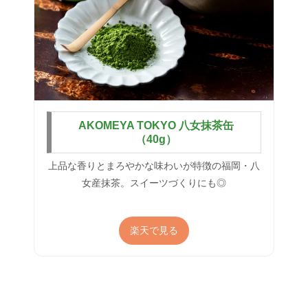
AKOMEYA TOKYO 八女抹茶缶
（40g）
上品な香りとまろやかな味わいが特徴の福岡・八
女産抹茶。スイーツづくりにも◎
楽天で見る