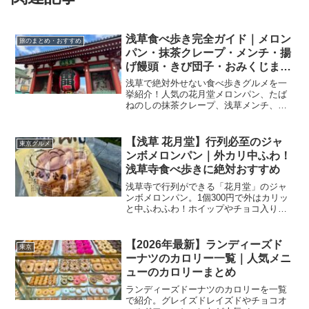
浅草食べ歩き完全ガイド｜メロン
旅のまとめ・おすすめ
パン・抹茶クレープ・メンチ・揚
げ饅頭・きび団子・おみくじまで
一日満喫！
浅草で絶対外せない食べ歩きグルメを一
挙紹介！人気の花月堂メロンパン、たば
ねのしの抹茶クレープ、浅草メンチ、九
重の揚げ饅頭、あづまのきび団子、浅草
寺のおみくじ体験まで。支払い方法や混
雑回避のコツも解説。
【浅草 花月堂】行列必至のジャ
東京グルメ
ンボメロンパン｜外カリ中ふわ！
浅草寺食べ歩きに絶対おすすめ
浅草寺で行列ができる「花月堂」のジャ
ンボメロンパン。1個300円で外はカリッ
と中ふわふわ！ホイップやチョコ入りも
人気。本店と持ち帰り店の違いやおすす
めの買い方を紹介します。
【2026年最新】ランディーズド
東京
ーナツのカロリー一覧｜人気メニ
ューのカロリーまとめ
ランディーズドーナツのカロリーを一覧
で紹介。グレイズドレイズドやチョコオ