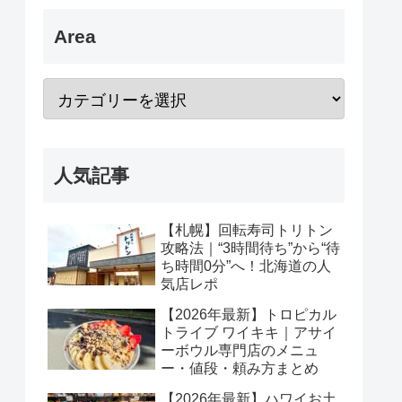
Area
人気記事
【札幌】回転寿司トリトン
攻略法｜“3時間待ち”から“待
ち時間0分”へ！北海道の人
気店レポ
【2026年最新】トロピカル
トライブ ワイキキ｜アサイ
ーボウル専門店のメニュ
ー・値段・頼み方まとめ
【2026年最新】ハワイお土